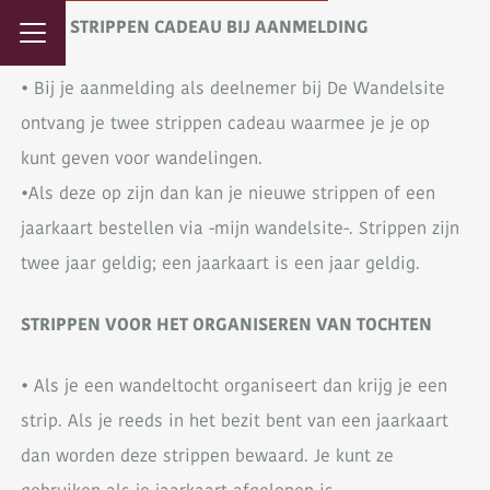
TWEE STRIPPEN CADEAU BIJ AANMELDING
• Bij je aanmelding als deelnemer bij De Wandelsite
ontvang je twee strippen cadeau waarmee je je op
kunt geven voor wandelingen.
•Als deze op zijn dan kan je nieuwe strippen of een
jaarkaart bestellen via -mijn wandelsite-. Strippen zijn
twee jaar geldig; een jaarkaart is een jaar geldig.
STRIPPEN VOOR HET ORGANISEREN VAN TOCHTEN
• Als je een wandeltocht organiseert dan krijg je een
strip. Als je reeds in het bezit bent van een jaarkaart
dan worden deze strippen bewaard. Je kunt ze