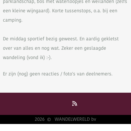
parklandschap, bos met waterloopjes en weilanden (zelfs
een kleine wijngaard). Korte tussenstops, o.a. bij een
camping.
De middag sportief bezig geweest. En aardig gekletst
over van alles en nog wat. Zeker een geslaagde
wandeling (vond ik) :-).
Er zijn (nog) geen reacties / foto's van deelnemers.
2026
WANDELWERELD bv
©