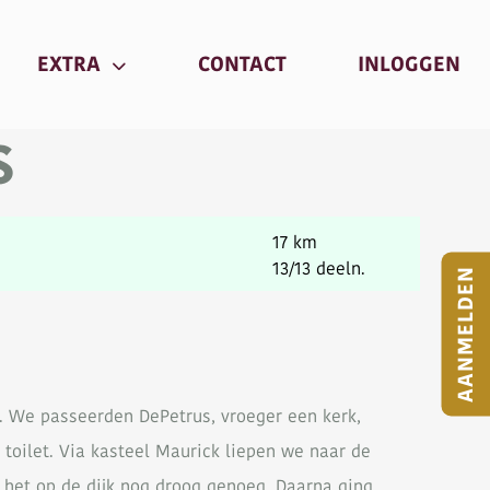
RRENT)
(CURRENT)
(C
EXTRA
CONTACT
INLOGGEN
S
17 km
13/13 deeln.
AANMELDEN
. We passeerden DePetrus, vroeger een kerk,
toilet. Via kasteel Maurick liepen we naar de
het op de dijk nog droog genoeg. Daarna ging