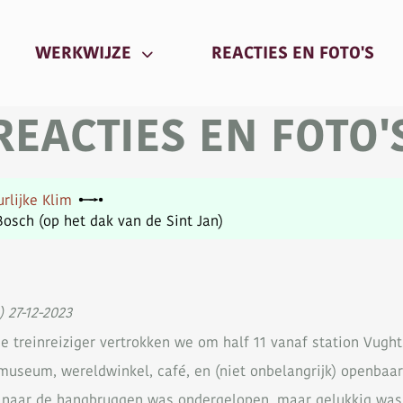
URRENT)
(CU
WERKWIJZE
REACTIES EN FOTO'S
REACTIES EN FOTO'
urlijke Klim
osch (op het dak van de Sint Jan)
) 27-12-2023
 treinreiziger vertrokken we om half 11 vanaf station Vught
useum, wereldwinkel, café, en (niet onbelangrijk) openbaar 
 naar de hangbruggen was ondergelopen, maar gelukkig was 