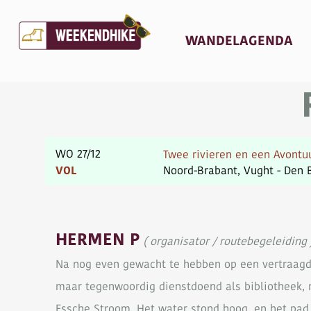
(C
WANDELAGENDA
WO 27/12
Twee rivieren en een Avontu
VOL
Noord-Brabant, Vught - Den B
HERMEN P
( organisator / routebegeleiding 
Na nog even gewacht te hebben op een vertraagde
maar tegenwoordig dienstdoend als bibliotheek, m
Essche Stroom. Het water stond hoog, en het pad