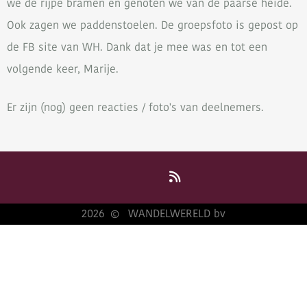
we de rijpe bramen en genoten we van de paarse heide.
Ook zagen we paddenstoelen. De groepsfoto is gepost op
de FB site van WH. Dank dat je mee was en tot een
volgende keer, Marije.
Er zijn (nog) geen reacties / foto's van deelnemers.
2026
WANDELWERELD bv
©