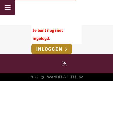
Je bent nog niet
ingelogd.
INLOGGEN
2026
WANDELWERELD bv
©