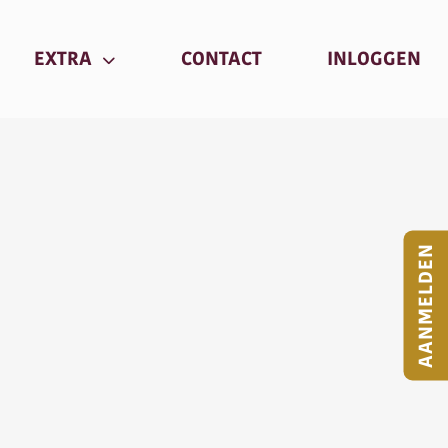
RRENT)
(CURRENT)
(C
EXTRA
CONTACT
INLOGGEN
AANMELDEN