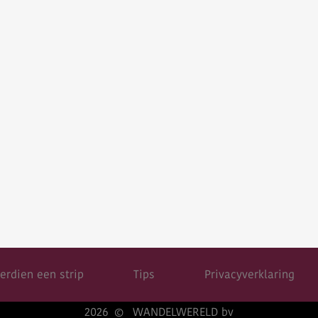
erdien een strip
Tips
Privacyverklaring
2026
WANDELWERELD bv
©