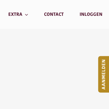
RRENT)
(CURRENT)
(C
EXTRA
CONTACT
INLOGGEN
AANMELDEN