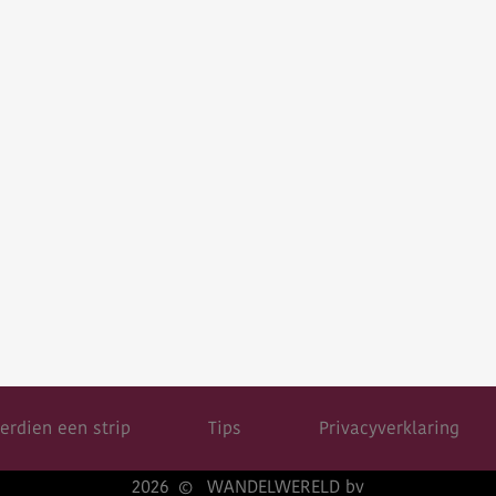
erdien een strip
Tips
Privacyverklaring
2026
WANDELWERELD bv
©